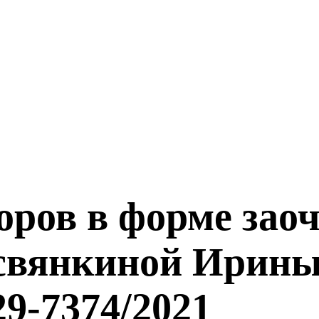
оров в форме зао
есвянкиной Ирин
9-7374/2021