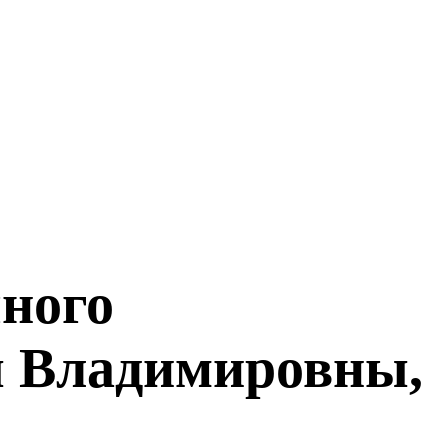
чного
ы Владимировны,