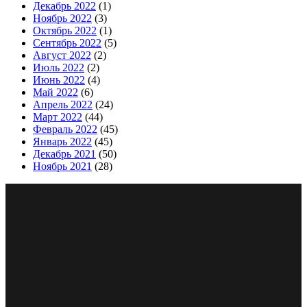
Декабрь 2022
(1)
Ноябрь 2022
(3)
Октябрь 2022
(1)
Сентябрь 2022
(5)
Август 2022
(2)
Июль 2022
(2)
Июнь 2022
(4)
Май 2022
(6)
Апрель 2022
(24)
Март 2022
(44)
Февраль 2022
(45)
Январь 2022
(45)
Декабрь 2021
(50)
Ноябрь 2021
(28)
Сайт изготовлен студией сопровождения интернет
представительств «WhiteCherry»