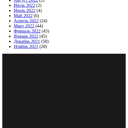
Август 2022
(2)
Июль 2022
(2)
Июнь 2022
(4)
Май 2022
(6)
Апрель 2022
(24)
Март 2022
(44)
Февраль 2022
(45)
Январь 2022
(45)
Декабрь 2021
(50)
Ноябрь 2021
(28)
Сайт изготовлен студией сопровождения интернет
представительств «WhiteCherry»
Copyright © Goldenblatt 2021