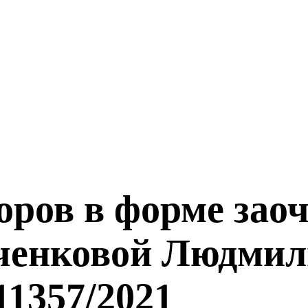
оров в форме зао
вченковой Людми
11357/2021