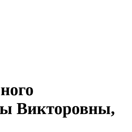
чного
лы Викторовны,