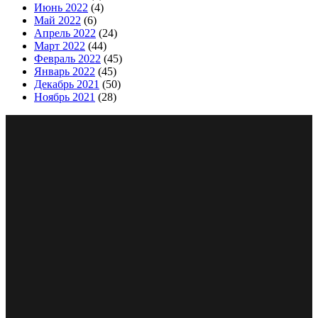
Июнь 2022
(4)
Май 2022
(6)
Апрель 2022
(24)
Март 2022
(44)
Февраль 2022
(45)
Январь 2022
(45)
Декабрь 2021
(50)
Ноябрь 2021
(28)
Сайт изготовлен студией сопровождения интернет
представительств «WhiteCherry»
Copyright © Goldenblatt 2021