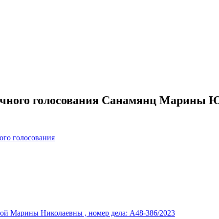
очного голосования Санамянц Марины Юр
ого голосования
ой Марины Николаевны , номер дела: А48-386/2023