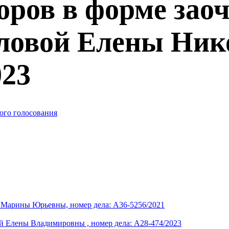
оров в форме зао
ловой Елены Ник
023
ого голосования
 Марины Юрьевны, номер дела: А36-5256/2021
й Елены Владимировны , номер дела: А28-474/2023