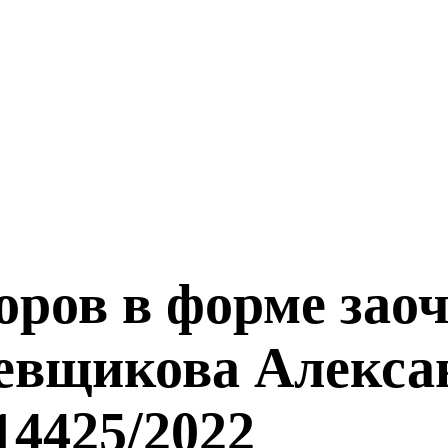
оров в форме зао
евщикова Алексан
14425/2022