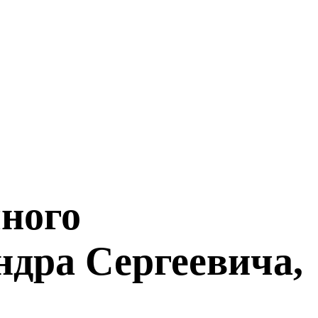
чного
дра Сергеевича,