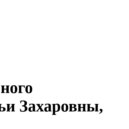
чного
ьи Захаровны,