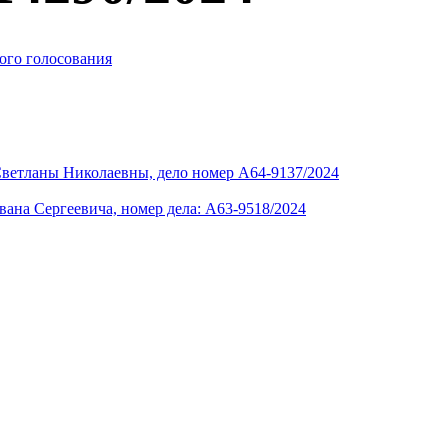
ого голосования
Светланы Николаевны, дело номер А64-9137/2024
ана Сергеевича, номер дела: А63-9518/2024