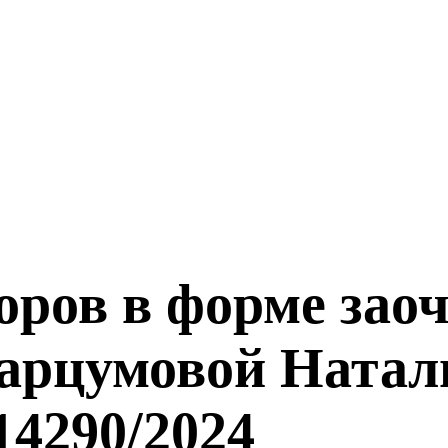
оров в форме зао
арцумовой Натал
14290/2024